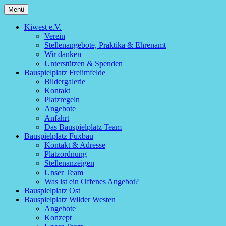
Zum
Menü
kiwest.org
Inhalt
springen
Kiwest e.V.
Verein
Stellenangebote, Praktika & Ehrenamt
Wir danken
Unterstützen & Spenden
Bauspielplatz Freiimfelde
Bildergalerie
Kontakt
Platzregeln
Angebote
Anfahrt
Das Bauspielplatz Team
Bauspielplatz Fuxbau
Kontakt & Adresse
Platzordnung
Stellenanzeigen
Unser Team
Was ist ein Offenes Angebot?
Bauspielplatz Ost
Bauspielplatz Wilder Westen
Angebote
Konzept