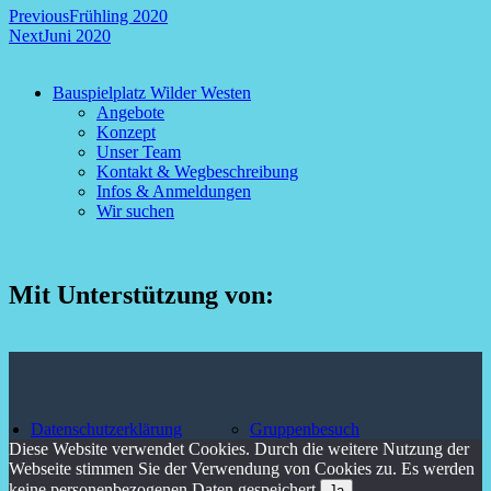
Beitragsnavigation
Previous
Frühling 2020
Next
Juni 2020
Bauspielplatz Wilder Westen
Angebote
Konzept
Unser Team
Kontakt & Wegbeschreibung
Infos & Anmeldungen
Wir suchen
Mit Unterstützung von:
Datenschutzerklärung
Gruppenbesuch
Diese Website verwendet Cookies. Durch die weitere Nutzung der
Webseite stimmen Sie der Verwendung von Cookies zu. Es werden
keine personenbezogenen Daten gespeichert.
Ja