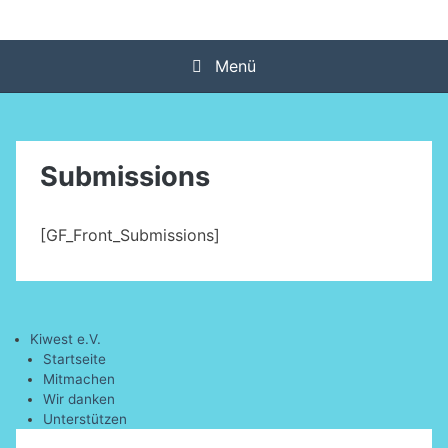
Zum
kiwest.org
Inhalt
springen
Menü
Submissions
[GF_Front_Submissions]
Kiwest e.V.
Startseite
Mitmachen
Wir danken
Unterstützen