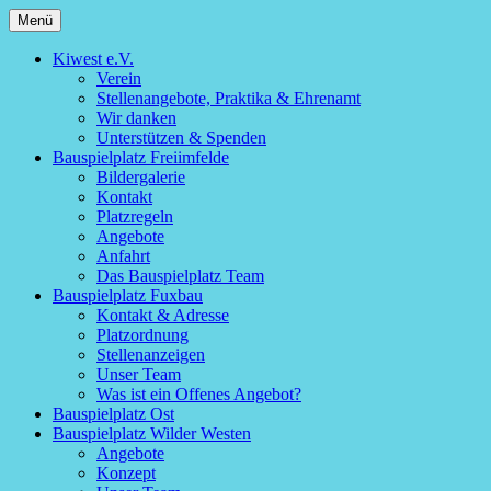
Zum
Menü
kiwest.org
Inhalt
springen
Kiwest e.V.
Verein
Stellenangebote, Praktika & Ehrenamt
Wir danken
Unterstützen & Spenden
Bauspielplatz Freiimfelde
Bildergalerie
Kontakt
Platzregeln
Angebote
Anfahrt
Das Bauspielplatz Team
Bauspielplatz Fuxbau
Kontakt & Adresse
Platzordnung
Stellenanzeigen
Unser Team
Was ist ein Offenes Angebot?
Bauspielplatz Ost
Bauspielplatz Wilder Westen
Angebote
Konzept