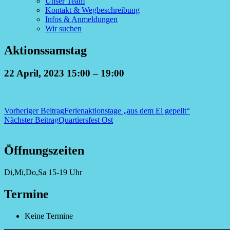
Unser Team
Kontakt & Wegbeschreibung
Infos & Anmeldungen
Wir suchen
Aktionssamstag
22 April, 2023 15:00
–
19:00
Beitragsnavigation
Vorheriger Beitrag
Ferienaktionstage „aus dem Ei gepellt“
Nächster Beitrag
Quartiersfest Ost
Öffnungszeiten
Di,Mi,Do,Sa 15-19 Uhr
Termine
Keine Termine